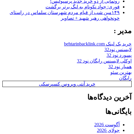
رونمایی از دو خرید جدید پرسپولیس!
فوری: جواد نکونام به لیگ برتر برگشت
۱۴۹مین شب از قیام مردم شهرستان سلماس در راستای
خونخواهی رهبر شهید + تصاویر
مدیر :
خرید بک لینک behtarinbacklink.com
لایسنس نود32
پسورد نود 32
اوکلی لایسنس رایگان نود 32
همیار نود 32
بهترین سئو
رایگان
خرید آنتی ویروس کسپرسکی
آخرین دیدگاه‌ها
بایگانی‌ها
آگوست 2026
جولای 2026