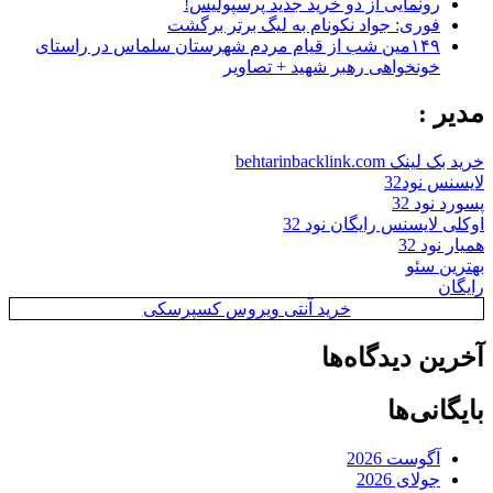
رونمایی از دو خرید جدید پرسپولیس!
فوری: جواد نکونام به لیگ برتر برگشت
۱۴۹مین شب از قیام مردم شهرستان سلماس در راستای
خونخواهی رهبر شهید + تصاویر
مدیر :
خرید بک لینک behtarinbacklink.com
لایسنس نود32
پسورد نود 32
اوکلی لایسنس رایگان نود 32
همیار نود 32
بهترین سئو
رایگان
خرید آنتی ویروس کسپرسکی
آخرین دیدگاه‌ها
بایگانی‌ها
آگوست 2026
جولای 2026