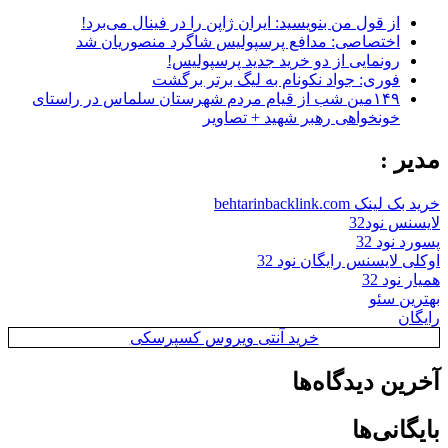
از قول من بنویسید: ایران ژاپن را در فینال می‌برد!
اختصاصی: مدافع پرسپولیس شاگرد منصوریان شد
رونمایی از دو خرید جدید پرسپولیس!
فوری: جواد نکونام به لیگ برتر برگشت
۱۴۹مین شب از قیام مردم شهرستان سلماس در راستای
خونخواهی رهبر شهید + تصاویر
مدیر :
خرید بک لینک behtarinbacklink.com
لایسنس نود32
پسورد نود 32
اوکلی لایسنس رایگان نود 32
همیار نود 32
بهترین سئو
رایگان
خرید آنتی ویروس کسپرسکی
آخرین دیدگاه‌ها
بایگانی‌ها