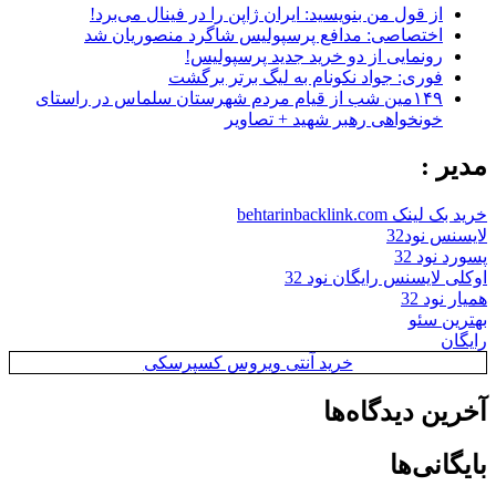
از قول من بنویسید: ایران ژاپن را در فینال می‌برد!
اختصاصی: مدافع پرسپولیس شاگرد منصوریان شد
رونمایی از دو خرید جدید پرسپولیس!
فوری: جواد نکونام به لیگ برتر برگشت
۱۴۹مین شب از قیام مردم شهرستان سلماس در راستای
خونخواهی رهبر شهید + تصاویر
مدیر :
خرید بک لینک behtarinbacklink.com
لایسنس نود32
پسورد نود 32
اوکلی لایسنس رایگان نود 32
همیار نود 32
بهترین سئو
رایگان
خرید آنتی ویروس کسپرسکی
آخرین دیدگاه‌ها
بایگانی‌ها