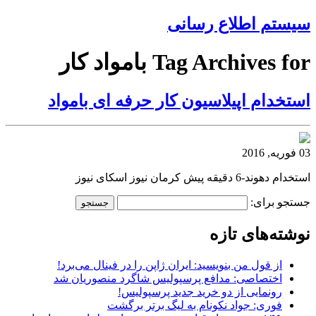
سیستم اطلاع رسانی
Tag Archives for بامواد کار
استخدام اپیلاسیون کار حرفه ای بامواد
03 فوریه, 2016
استخدام دهوند-6 دقیقه پیش کرمان نیوز اسکای نیوز
جستجو برای:
نوشته‌های تازه
از قول من بنویسید: ایران ژاپن را در فینال می‌برد!
اختصاصی: مدافع پرسپولیس شاگرد منصوریان شد
رونمایی از دو خرید جدید پرسپولیس!
فوری: جواد نکونام به لیگ برتر برگشت