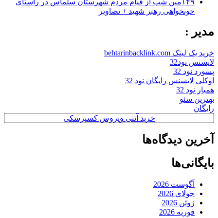
۱۴۹مین شب از قیام مردم شهرستان سلماس در راستای
خونخواهی رهبر شهید + تصاویر
مدیر :
خرید بک لینک behtarinbacklink.com
لایسنس نود32
پسورد نود 32
اوکلی لایسنس رایگان نود 32
همیار نود 32
بهترین سئو
رایگان
خرید آنتی ویروس کسپرسکی
آخرین دیدگاه‌ها
بایگانی‌ها
آگوست 2026
جولای 2026
ژوئن 2026
فوریه 2026