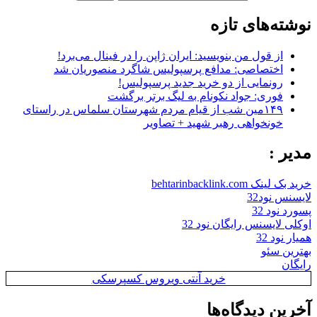
نوشته‌های تازه
از قول من بنویسید: ایران ژاپن را در فینال می‌برد!
اختصاصی: مدافع پرسپولیس شاگرد منصوریان شد
رونمایی از دو خرید جدید پرسپولیس!
فوری: جواد نکونام به لیگ برتر برگشت
۱۴۹مین شب از قیام مردم شهرستان سلماس در راستای
خونخواهی رهبر شهید + تصاویر
مدیر :
خرید بک لینک behtarinbacklink.com
لایسنس نود32
پسورد نود 32
اوکلی لایسنس رایگان نود 32
همیار نود 32
بهترین سئو
رایگان
خرید آنتی ویروس کسپرسکی
آخرین دیدگاه‌ها