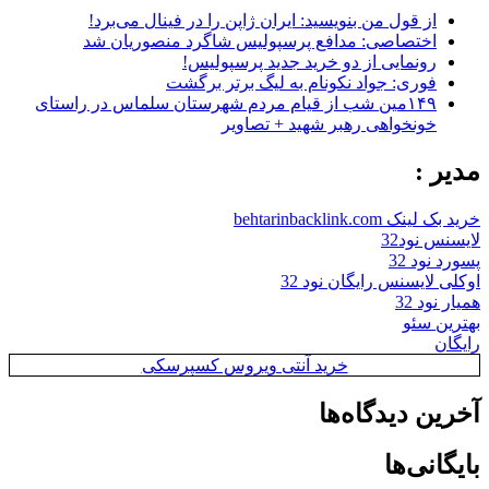
از قول من بنویسید: ایران ژاپن را در فینال می‌برد!
اختصاصی: مدافع پرسپولیس شاگرد منصوریان شد
رونمایی از دو خرید جدید پرسپولیس!
فوری: جواد نکونام به لیگ برتر برگشت
۱۴۹مین شب از قیام مردم شهرستان سلماس در راستای
خونخواهی رهبر شهید + تصاویر
مدیر :
خرید بک لینک behtarinbacklink.com
لایسنس نود32
پسورد نود 32
اوکلی لایسنس رایگان نود 32
همیار نود 32
بهترین سئو
رایگان
خرید آنتی ویروس کسپرسکی
آخرین دیدگاه‌ها
بایگانی‌ها