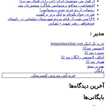
از قول من بنویسید: ایران ژاپن را در فینال می‌برد!
اختصاصی: مدافع پرسپولیس شاگرد منصوریان شد
رونمایی از دو خرید جدید پرسپولیس!
فوری: جواد نکونام به لیگ برتر برگشت
۱۴۹مین شب از قیام مردم شهرستان سلماس در راستای
خونخواهی رهبر شهید + تصاویر
مدیر :
خرید بک لینک behtarinbacklink.com
لایسنس نود32
پسورد نود 32
اوکلی لایسنس رایگان نود 32
همیار نود 32
بهترین سئو
رایگان
خرید آنتی ویروس کسپرسکی
آخرین دیدگاه‌ها
بایگانی‌ها