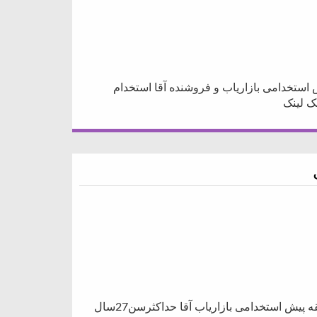
 فروشنده آقااستخدام دهوند-3 دقیقه پیش استخدامی بازاریاب و فروشنده آقا استخدام
استخدامی بازاریاب آقا حداکثرسن27سالاستخدام دهوند-3 دقیقه پیش استخدامی بازاریاب آقا حداکثرسن27سال