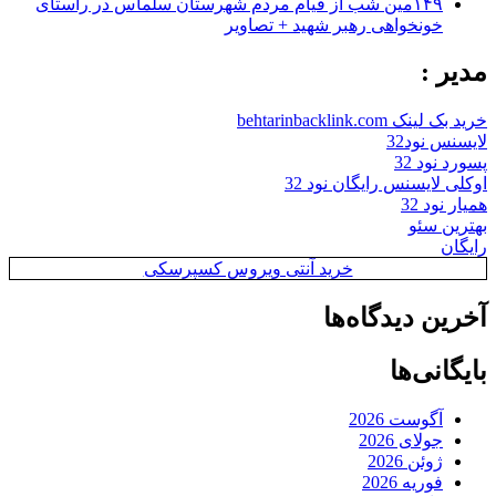
۱۴۹مین شب از قیام مردم شهرستان سلماس در راستای
خونخواهی رهبر شهید + تصاویر
مدیر :
خرید بک لینک behtarinbacklink.com
لایسنس نود32
پسورد نود 32
اوکلی لایسنس رایگان نود 32
همیار نود 32
بهترین سئو
رایگان
خرید آنتی ویروس کسپرسکی
آخرین دیدگاه‌ها
بایگانی‌ها
آگوست 2026
جولای 2026
ژوئن 2026
فوریه 2026