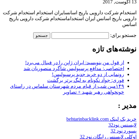
13 آگوست, 2017
استخدام شرکت دارویی باریج اسانسایران استخدام استخدام شرکت
دارویی باریج اسانس ایران استخداماستخدام شرکت دارویی باریج
اسانس
جستجو برای:
نوشته‌های تازه
از قول من بنویسید: ایران ژاپن را در فینال می‌برد!
اختصاصی: مدافع پرسپولیس شاگرد منصوریان شد
رونمایی از دو خرید جدید پرسپولیس!
فوری: جواد نکونام به لیگ برتر برگشت
۱۴۹مین شب از قیام مردم شهرستان سلماس در راستای
خونخواهی رهبر شهید + تصاویر
مدیر :
خرید بک لینک behtarinbacklink.com
لایسنس نود32
پسورد نود 32
اوکلی لایسنس رایگان نود 32