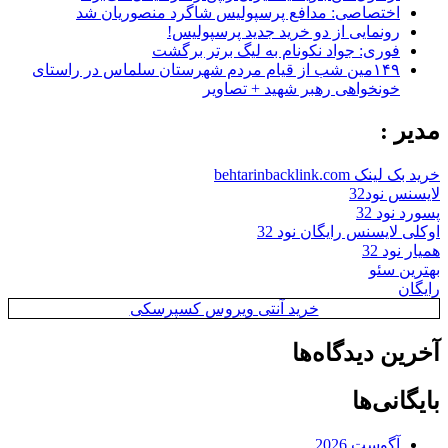
اختصاصی: مدافع پرسپولیس شاگرد منصوریان شد
رونمایی از دو خرید جدید پرسپولیس!
فوری: جواد نکونام به لیگ برتر برگشت
۱۴۹مین شب از قیام مردم شهرستان سلماس در راستای
خونخواهی رهبر شهید + تصاویر
مدیر :
خرید بک لینک behtarinbacklink.com
لایسنس نود32
پسورد نود 32
اوکلی لایسنس رایگان نود 32
همیار نود 32
بهترین سئو
رایگان
خرید آنتی ویروس کسپرسکی
آخرین دیدگاه‌ها
بایگانی‌ها
آگوست 2026