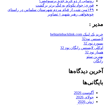
رونمایی از دو خرید جدید پرسپولیس!
فوری: جواد نکونام به لیگ برتر برگشت
۱۴۹مین شب از قیام مردم شهرستان سلماس در راستای
خونخواهی رهبر شهید + تصاویر
مدیر :
خرید بک لینک behtarinbacklink.com
لایسنس نود32
پسورد نود 32
اوکلی لایسنس رایگان نود 32
همیار نود 32
بهترین سئو
رایگان
آخرین دیدگاه‌ها
بایگانی‌ها
آگوست 2026
جولای 2026
ژوئن 2026