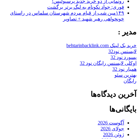
رونمایی از دو خرید جدید پرسپولیس!
فوری: جواد نکونام به لیگ برتر برگشت
۱۴۹مین شب از قیام مردم شهرستان سلماس در راستای
خونخواهی رهبر شهید + تصاویر
مدیر :
خرید بک لینک behtarinbacklink.com
لایسنس نود32
پسورد نود 32
اوکلی لایسنس رایگان نود 32
همیار نود 32
بهترین سئو
رایگان
آخرین دیدگاه‌ها
بایگانی‌ها
آگوست 2026
جولای 2026
ژوئن 2026