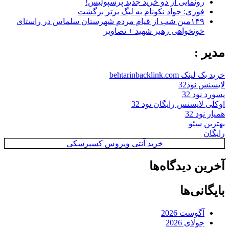
رونمایی از دو خرید جدید پرسپولیس!
فوری: جواد نکونام به لیگ برتر برگشت
۱۴۹مین شب از قیام مردم شهرستان سلماس در راستای
خونخواهی رهبر شهید + تصاویر
مدیر :
خرید بک لینک behtarinbacklink.com
لایسنس نود32
پسورد نود 32
اوکلی لایسنس رایگان نود 32
همیار نود 32
بهترین سئو
رایگان
خرید آنتی ویروس کسپرسکی
آخرین دیدگاه‌ها
بایگانی‌ها
آگوست 2026
جولای 2026