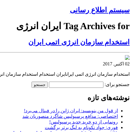
سیستم اطلاع رسانی
Tag Archives for ایران انرژی
استخدام سازمان انرژی اتمی ایران
02 اکتبر, 2017
استخدام سازمان انرژی اتمی ایرانایران استخدام استخدام سازمان انر
جستجو برای:
نوشته‌های تازه
از قول من بنویسید: ایران ژاپن را در فینال می‌برد!
اختصاصی: مدافع پرسپولیس شاگرد منصوریان شد
رونمایی از دو خرید جدید پرسپولیس!
فوری: جواد نکونام به لیگ برتر برگشت