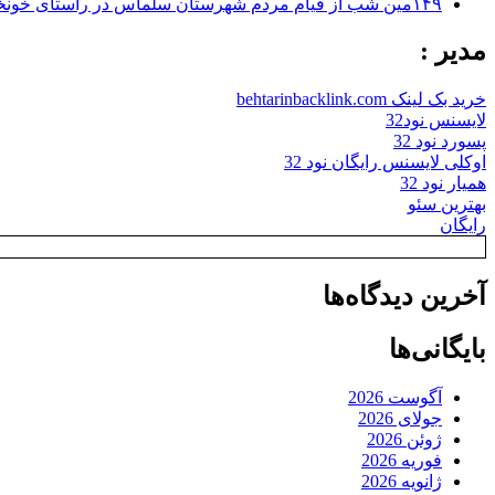
۱۴۹مین شب از قیام مردم شهرستان سلماس در راستای خونخواهی رهبر شهید + تصاویر
مدیر :
خرید بک لینک behtarinbacklink.com
لایسنس نود32
پسورد نود 32
اوکلی لایسنس رایگان نود 32
همیار نود 32
بهترین سئو
رایگان
آخرین دیدگاه‌ها
بایگانی‌ها
آگوست 2026
جولای 2026
ژوئن 2026
فوریه 2026
ژانویه 2026