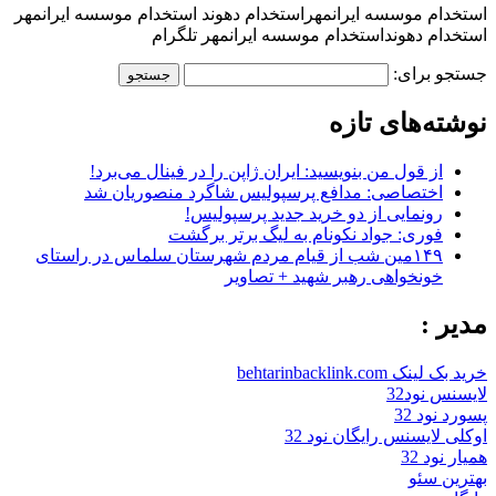
استخدام موسسه ایرانمهراستخدام دهوند استخدام موسسه ایرانمهر
استخدام دهونداستخدام موسسه ایرانمهر تلگرام
جستجو برای:
نوشته‌های تازه
از قول من بنویسید: ایران ژاپن را در فینال می‌برد!
اختصاصی: مدافع پرسپولیس شاگرد منصوریان شد
رونمایی از دو خرید جدید پرسپولیس!
فوری: جواد نکونام به لیگ برتر برگشت
۱۴۹مین شب از قیام مردم شهرستان سلماس در راستای
خونخواهی رهبر شهید + تصاویر
مدیر :
خرید بک لینک behtarinbacklink.com
لایسنس نود32
پسورد نود 32
اوکلی لایسنس رایگان نود 32
همیار نود 32
بهترین سئو