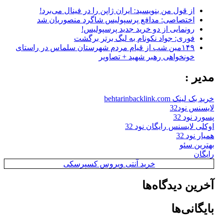
از قول من بنویسید: ایران ژاپن را در فینال می‌برد!
اختصاصی: مدافع پرسپولیس شاگرد منصوریان شد
رونمایی از دو خرید جدید پرسپولیس!
فوری: جواد نکونام به لیگ برتر برگشت
۱۴۹مین شب از قیام مردم شهرستان سلماس در راستای
خونخواهی رهبر شهید + تصاویر
مدیر :
خرید بک لینک behtarinbacklink.com
لایسنس نود32
پسورد نود 32
اوکلی لایسنس رایگان نود 32
همیار نود 32
بهترین سئو
رایگان
خرید آنتی ویروس کسپرسکی
آخرین دیدگاه‌ها
بایگانی‌ها