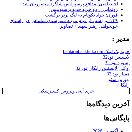
اختصاصی: مدافع پرسپولیس شاگرد منصوریان شد
رونمایی از دو خرید جدید پرسپولیس!
فوری: جواد نکونام به لیگ برتر برگشت
۱۴۹مین شب از قیام مردم شهرستان سلماس در راستای
خونخواهی رهبر شهید + تصاویر
مدیر :
خرید بک لینک behtarinbacklink.com
لایسنس نود32
پسورد نود 32
اوکلی لایسنس رایگان نود 32
همیار نود 32
بهترین سئو
رایگان
خرید آنتی ویروس کسپرسکی
آخرین دیدگاه‌ها
بایگانی‌ها
آگوست 2026