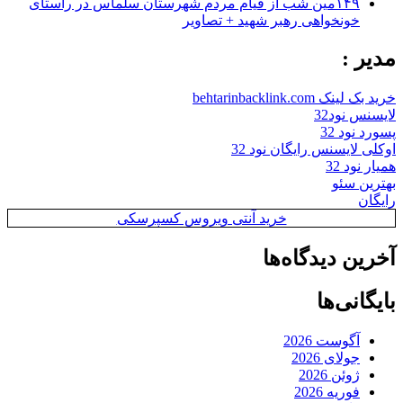
۱۴۹مین شب از قیام مردم شهرستان سلماس در راستای
خونخواهی رهبر شهید + تصاویر
مدیر :
خرید بک لینک behtarinbacklink.com
لایسنس نود32
پسورد نود 32
اوکلی لایسنس رایگان نود 32
همیار نود 32
بهترین سئو
رایگان
خرید آنتی ویروس کسپرسکی
آخرین دیدگاه‌ها
بایگانی‌ها
آگوست 2026
جولای 2026
ژوئن 2026
فوریه 2026