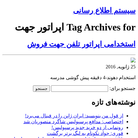
سیستم اطلاع رسانی
Tag Archives for اپراتور جهت
استخدامی اپراتور تلفن جهت فروش
25 ژانویه, 2016
استخدام دهوند-4 دقیقه پیش گوشی مدرسه
جستجو برای:
نوشته‌های تازه
از قول من بنویسید: ایران ژاپن را در فینال می‌برد!
اختصاصی: مدافع پرسپولیس شاگرد منصوریان شد
رونمایی از دو خرید جدید پرسپولیس!
فوری: جواد نکونام به لیگ برتر برگشت