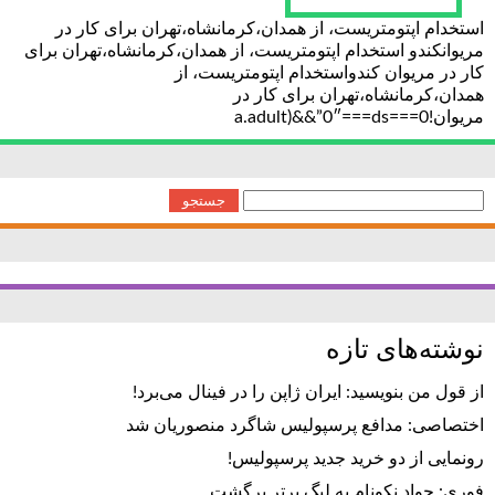
استخدام اپتومتریست، از همدان،کرمانشاه،تهران برای کار در
مریوانکندو استخدام اپتومتریست، از همدان،کرمانشاه،تهران برای
کار در مریوان کندواستخدام اپتومتریست، از
همدان،کرمانشاه،تهران برای کار در
مریوان!0===a.adult)&&”0″===ds
جستجو
برای:
نوشته‌های تازه
از قول من بنویسید: ایران ژاپن را در فینال می‌برد!
اختصاصی: مدافع پرسپولیس شاگرد منصوریان شد
رونمایی از دو خرید جدید پرسپولیس!
فوری: جواد نکونام به لیگ برتر برگشت