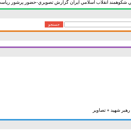
مايي شكوهمند انقلاب اسلامي ايران گزارش تصويري-حضور پرشور رياست 