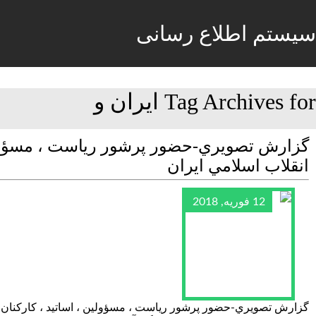
سیستم اطلاع رسانی
Tag Archives for ايران و
گزارش تصويري-حضور پرشور رياست ، مسؤولين 
انقلاب اسلامي ايران
12 فوریه, 2018
گزارش تصويري-حضور پرشور رياست ، مسؤولين ، اساتيد ، كاركنان و