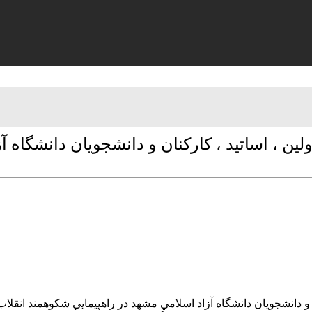
، اساتيد ، كاركنان و دانشجويان دانشگاه آز
 دانشجويان دانشگاه آزاد اسلامي مشهد در راهپيمايي شكوهمند انق