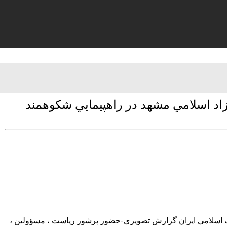
اد اسلامي مشهد در راهپيمايي شكوهمند
لاب اسلامي ايران گزارش تصويري-حضور پرشور رياست ، مسؤولين ،