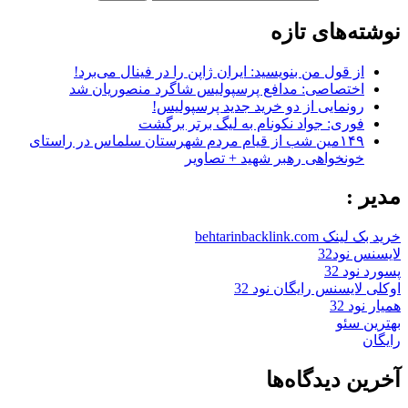
نوشته‌های تازه
از قول من بنویسید: ایران ژاپن را در فینال می‌برد!
اختصاصی: مدافع پرسپولیس شاگرد منصوریان شد
رونمایی از دو خرید جدید پرسپولیس!
فوری: جواد نکونام به لیگ برتر برگشت
۱۴۹مین شب از قیام مردم شهرستان سلماس در راستای
خونخواهی رهبر شهید + تصاویر
مدیر :
خرید بک لینک behtarinbacklink.com
لایسنس نود32
پسورد نود 32
اوکلی لایسنس رایگان نود 32
همیار نود 32
بهترین سئو
رایگان
آخرین دیدگاه‌ها