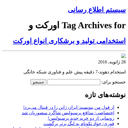
سیستم اطلاع رسانی
Tag Archives for اورکت و
استخدامی تولید و برشکاری انواع اورکت
28 ژانویه, 2016
استخدام دهوند-7 دقیقه پیش علم و فناوری شبکه خانگی
جستجو برای:
نوشته‌های تازه
از قول من بنویسید: ایران ژاپن را در فینال می‌برد!
اختصاصی: مدافع پرسپولیس شاگرد منصوریان شد
رونمایی از دو خرید جدید پرسپولیس!
فوری: جواد نکونام به لیگ برتر برگشت