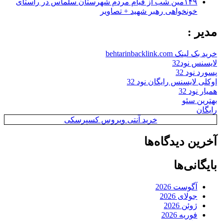
۱۴۹مین شب از قیام مردم شهرستان سلماس در راستای
خونخواهی رهبر شهید + تصاویر
مدیر :
خرید بک لینک behtarinbacklink.com
لایسنس نود32
پسورد نود 32
اوکلی لایسنس رایگان نود 32
همیار نود 32
بهترین سئو
رایگان
خرید آنتی ویروس کسپرسکی
آخرین دیدگاه‌ها
بایگانی‌ها
آگوست 2026
جولای 2026
ژوئن 2026
فوریه 2026