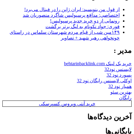
از قول من بنویسید: ایران ژاپن را در فینال می‌برد!
اختصاصی: مدافع پرسپولیس شاگرد منصوریان شد
رونمایی از دو خرید جدید پرسپولیس!
فوری: جواد نکونام به لیگ برتر برگشت
۱۴۹مین شب از قیام مردم شهرستان سلماس در راستای
خونخواهی رهبر شهید + تصاویر
مدیر :
خرید بک لینک behtarinbacklink.com
لایسنس نود32
پسورد نود 32
اوکلی لایسنس رایگان نود 32
همیار نود 32
بهترین سئو
رایگان
خرید آنتی ویروس کسپرسکی
آخرین دیدگاه‌ها
بایگانی‌ها