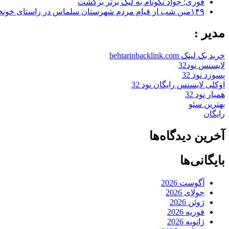
فوری: جواد نکونام به لیگ برتر برگشت
۱۴۹مین شب از قیام مردم شهرستان سلماس در راستای خونخواهی رهبر شهید + تصاویر
مدیر :
خرید بک لینک behtarinbacklink.com
لایسنس نود32
پسورد نود 32
اوکلی لایسنس رایگان نود 32
همیار نود 32
بهترین سئو
رایگان
آخرین دیدگاه‌ها
بایگانی‌ها
آگوست 2026
جولای 2026
ژوئن 2026
فوریه 2026
ژانویه 2026