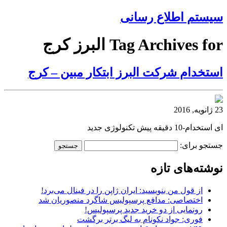
سیستم اطلاع رسانی
Tag Archives for البرز کرج
استخدام شرکت البرز ابتکار مبین – کرج
23 ژانویه, 2016
ای استخدام-10 دقیقه پیش تکنولوژی جدید
جستجو برای:
نوشته‌های تازه
از قول من بنویسید: ایران ژاپن را در فینال می‌برد!
اختصاصی: مدافع پرسپولیس شاگرد منصوریان شد
رونمایی از دو خرید جدید پرسپولیس!
فوری: جواد نکونام به لیگ برتر برگشت