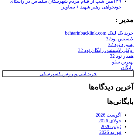
۱۴۹مین شب از قیام مردم شهرستان سلماس در راستای
خونخواهی رهبر شهید + تصاویر
مدیر :
خرید بک لینک behtarinbacklink.com
لایسنس نود32
پسورد نود 32
اوکلی لایسنس رایگان نود 32
همیار نود 32
بهترین سئو
رایگان
خرید آنتی ویروس کسپرسکی
آخرین دیدگاه‌ها
بایگانی‌ها
آگوست 2026
جولای 2026
ژوئن 2026
فوریه 2026