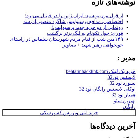
نوشته‌های تازه
از قول من بنویسید: ایران ژاپن را در فینال می‌برد!
اختصاصی: مدافع پرسپولیس شاگرد منصوریان شد
رونمایی از دو خرید جدید پرسپولیس!
فوری: جواد نکونام به لیگ برتر برگشت
۱۴۹مین شب از قیام مردم شهرستان سلماس در راستای
خونخواهی رهبر شهید + تصاویر
مدیر :
خرید بک لینک behtarinbacklink.com
لایسنس نود32
پسورد نود 32
اوکلی لایسنس رایگان نود 32
همیار نود 32
بهترین سئو
رایگان
خرید آنتی ویروس کسپرسکی
آخرین دیدگاه‌ها