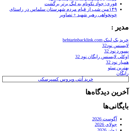
فوری: جواد نکونام به لیگ برتر برگشت
۱۴۹مین شب از قیام مردم شهرستان سلماس در راستای
خونخواهی رهبر شهید + تصاویر
مدیر :
خرید بک لینک behtarinbacklink.com
لایسنس نود32
پسورد نود 32
اوکلی لایسنس رایگان نود 32
همیار نود 32
بهترین سئو
رایگان
خرید آنتی ویروس کسپرسکی
آخرین دیدگاه‌ها
بایگانی‌ها
آگوست 2026
جولای 2026
ژوئن 2026