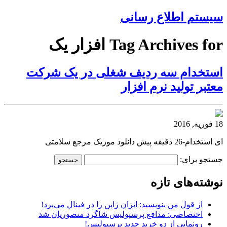
سیستم اطلاع رسانی
Tag Archives for افزار یک
استخدام سه ردیف شغلی در یک شرکت
معتبر تولید نرم افزار
18 فوریه, 2016
ای استخدام-26 دقیقه پیش دانلود موزیک مرجع سلامتی
جستجو برای:
نوشته‌های تازه
از قول من بنویسید: ایران ژاپن را در فینال می‌برد!
اختصاصی: مدافع پرسپولیس شاگرد منصوریان شد
رونمایی از دو خرید جدید پرسپولیس!