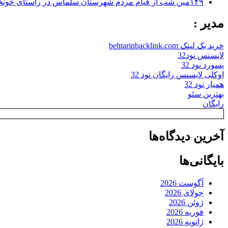
۱۴۹مین شب از قیام مردم شهرستان سلماس در راستای خونخواهی رهبر شهید + تصاویر
مدیر :
خرید بک لینک behtarinbacklink.com
لایسنس نود32
پسورد نود 32
اوکلی لایسنس رایگان نود 32
همیار نود 32
بهترین سئو
رایگان
آخرین دیدگاه‌ها
بایگانی‌ها
آگوست 2026
جولای 2026
ژوئن 2026
فوریه 2026
ژانویه 2026