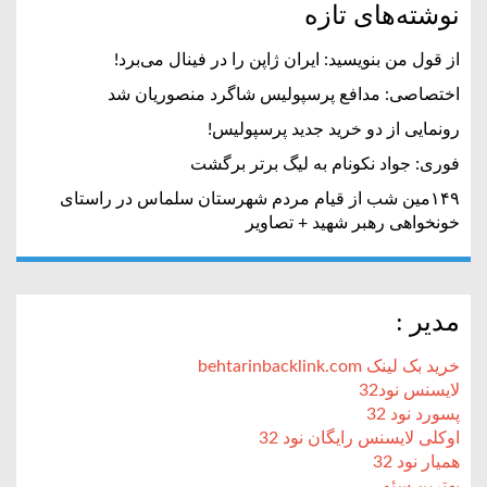
نوشته‌های تازه
از قول من بنویسید: ایران ژاپن را در فینال می‌برد!
اختصاصی: مدافع پرسپولیس شاگرد منصوریان شد
رونمایی از دو خرید جدید پرسپولیس!
فوری: جواد نکونام به لیگ برتر برگشت
۱۴۹مین شب از قیام مردم شهرستان سلماس در راستای
خونخواهی رهبر شهید + تصاویر
مدیر :
خرید بک لینک behtarinbacklink.com
لایسنس نود32
پسورد نود 32
اوکلی لایسنس رایگان نود 32
همیار نود 32
بهترین سئو