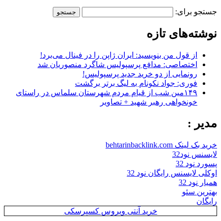
جستجو برای:
نوشته‌های تازه
از قول من بنویسید: ایران ژاپن را در فینال می‌برد!
اختصاصی: مدافع پرسپولیس شاگرد منصوریان شد
رونمایی از دو خرید جدید پرسپولیس!
فوری: جواد نکونام به لیگ برتر برگشت
۱۴۹مین شب از قیام مردم شهرستان سلماس در راستای
خونخواهی رهبر شهید + تصاویر
مدیر :
خرید بک لینک behtarinbacklink.com
لایسنس نود32
پسورد نود 32
اوکلی لایسنس رایگان نود 32
همیار نود 32
بهترین سئو
رایگان
خرید آنتی ویروس کسپرسکی