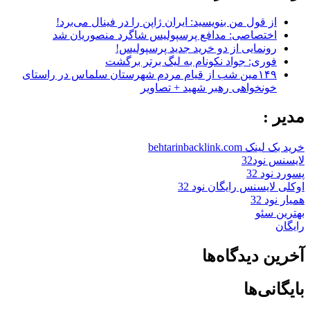
از قول من بنویسید: ایران ژاپن را در فینال می‌برد!
اختصاصی: مدافع پرسپولیس شاگرد منصوریان شد
رونمایی از دو خرید جدید پرسپولیس!
فوری: جواد نکونام به لیگ برتر برگشت
۱۴۹مین شب از قیام مردم شهرستان سلماس در راستای
خونخواهی رهبر شهید + تصاویر
مدیر :
خرید بک لینک behtarinbacklink.com
لایسنس نود32
پسورد نود 32
اوکلی لایسنس رایگان نود 32
همیار نود 32
بهترین سئو
رایگان
آخرین دیدگاه‌ها
بایگانی‌ها