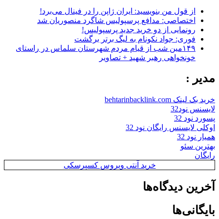
از قول من بنویسید: ایران ژاپن را در فینال می‌برد!
اختصاصی: مدافع پرسپولیس شاگرد منصوریان شد
رونمایی از دو خرید جدید پرسپولیس!
فوری: جواد نکونام به لیگ برتر برگشت
۱۴۹مین شب از قیام مردم شهرستان سلماس در راستای
خونخواهی رهبر شهید + تصاویر
مدیر :
خرید بک لینک behtarinbacklink.com
لایسنس نود32
پسورد نود 32
اوکلی لایسنس رایگان نود 32
همیار نود 32
بهترین سئو
رایگان
خرید آنتی ویروس کسپرسکی
آخرین دیدگاه‌ها
بایگانی‌ها