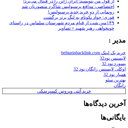
از قول من بنویسید: ایران ژاپن را در فینال می‌برد!
اختصاصی: مدافع پرسپولیس شاگرد منصوریان شد
رونمایی از دو خرید جدید پرسپولیس!
فوری: جواد نکونام به لیگ برتر برگشت
۱۴۹مین شب از قیام مردم شهرستان سلماس در راستای
خونخواهی رهبر شهید + تصاویر
مدیر :
خرید بک لینک behtarinbacklink.com
لایسنس نود32
پسورد نود 32
اوکلی لایسنس رایگان نود 32
همیار نود 32
بهترین سئو
رایگان
خرید آنتی ویروس کسپرسکی
آخرین دیدگاه‌ها
بایگانی‌ها