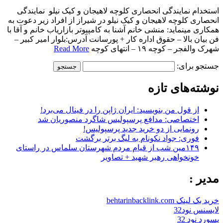
استخدام نمایندگی انحصاری کلوچه لاهیجان و کیک نیلو نمایندگی
انحصاری کلوچه لاهیجان و کیک نیلو در شیراز از افراد زیر دعوت به
همکاری مینماید: منشی خانم آشنا به کامپیوتر بازاریاب خانم و آقا با
فن بیان بالا – حقوق اداره کار + پورسانت آدرس:بلوار امیر کبیر –
شهرک والفجر – کوچه ۱۹ – انتهای کوچه
Read More
جستجو برای:
نوشته‌های تازه
از قول من بنویسید: ایران ژاپن را در فینال می‌برد!
اختصاصی: مدافع پرسپولیس شاگرد منصوریان شد
رونمایی از دو خرید جدید پرسپولیس!
فوری: جواد نکونام به لیگ برتر برگشت
۱۴۹مین شب از قیام مردم شهرستان سلماس در راستای
خونخواهی رهبر شهید + تصاویر
مدیر :
خرید بک لینک behtarinbacklink.com
لایسنس نود32
پسورد نود 32