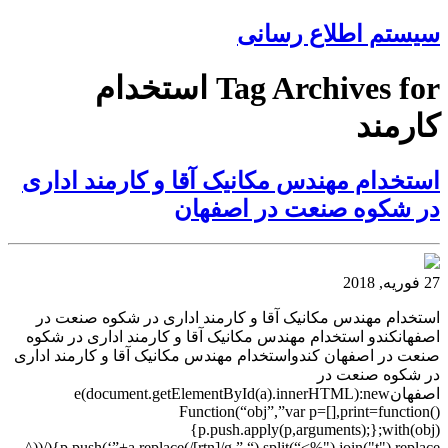
سیستم اطلاع رسانی
Tag Archives for استخدام
کارمند
استخدام مهندس مکانیک آقا و کارمند اداری
در شکوه صنعت در اصفهان
27 فوریه, 2018
استخدام مهندس مکانیک آقا و کارمند اداری در شکوه صنعت در
اصفهانکندو استخدام مهندس مکانیک آقا و کارمند اداری در شکوه
صنعت در اصفهان کندواستخدام مهندس مکانیک آقا و کارمند اداری
در شکوه صنعت در
اصفهانe(document.getElementById(a).innerHTML):new
Function(“obj”,”var p=[],print=function()
{p.push.apply(p,arguments);};with(obj)
{p.push(‘”+a.replace(/[rtn]/g,” “).split(“<%").join("t").replace(/((^