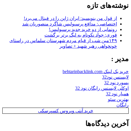
نوشته‌های تازه
از قول من بنویسید: ایران ژاپن را در فینال می‌برد!
اختصاصی: مدافع پرسپولیس شاگرد منصوریان شد
رونمایی از دو خرید جدید پرسپولیس!
فوری: جواد نکونام به لیگ برتر برگشت
۱۴۹مین شب از قیام مردم شهرستان سلماس در راستای
خونخواهی رهبر شهید + تصاویر
مدیر :
خرید بک لینک behtarinbacklink.com
لایسنس نود32
پسورد نود 32
اوکلی لایسنس رایگان نود 32
همیار نود 32
بهترین سئو
رایگان
خرید آنتی ویروس کسپرسکی
آخرین دیدگاه‌ها