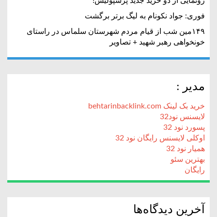
رونمایی از دو خرید جدید پرسپولیس!
فوری: جواد نکونام به لیگ برتر برگشت
۱۴۹مین شب از قیام مردم شهرستان سلماس در راستای
خونخواهی رهبر شهید + تصاویر
مدیر :
خرید بک لینک behtarinbacklink.com
لایسنس نود32
پسورد نود 32
اوکلی لایسنس رایگان نود 32
همیار نود 32
بهترین سئو
رایگان
آخرین دیدگاه‌ها