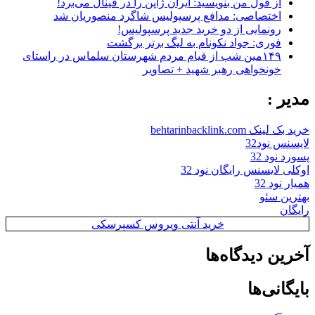
از قول من بنویسید: ایران ژاپن را در فینال می‌برد!
اختصاصی: مدافع پرسپولیس شاگرد منصوریان شد
رونمایی از دو خرید جدید پرسپولیس!
فوری: جواد نکونام به لیگ برتر برگشت
۱۴۹مین شب از قیام مردم شهرستان سلماس در راستای
خونخواهی رهبر شهید + تصاویر
مدیر :
خرید بک لینک behtarinbacklink.com
لایسنس نود32
پسورد نود 32
اوکلی لایسنس رایگان نود 32
همیار نود 32
بهترین سئو
رایگان
خرید آنتی ویروس کسپرسکی
آخرین دیدگاه‌ها
بایگانی‌ها