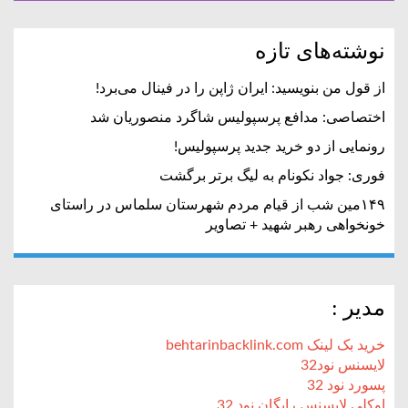
نوشته‌های تازه
از قول من بنویسید: ایران ژاپن را در فینال می‌برد!
اختصاصی: مدافع پرسپولیس شاگرد منصوریان شد
رونمایی از دو خرید جدید پرسپولیس!
فوری: جواد نکونام به لیگ برتر برگشت
۱۴۹مین شب از قیام مردم شهرستان سلماس در راستای
خونخواهی رهبر شهید + تصاویر
مدیر :
خرید بک لینک behtarinbacklink.com
لایسنس نود32
پسورد نود 32
اوکلی لایسنس رایگان نود 32