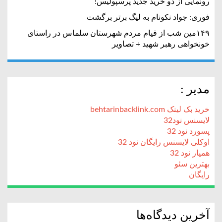
رونمایی از دو خرید جدید پرسپولیس!
فوری: جواد نکونام به لیگ برتر برگشت
۱۴۹مین شب از قیام مردم شهرستان سلماس در راستای
خونخواهی رهبر شهید + تصاویر
مدیر :
خرید بک لینک behtarinbacklink.com
لایسنس نود32
پسورد نود 32
اوکلی لایسنس رایگان نود 32
همیار نود 32
بهترین سئو
رایگان
آخرین دیدگاه‌ها