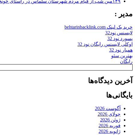
۱۴۹مین شب از قیام مردم شهرستان سلماس در راستای خونخواهی رهبر شهید + تصاویر
مدیر :
خرید بک لینک behtarinbacklink.com
لایسنس نود32
پسورد نود 32
اوکلی لایسنس رایگان نود 32
همیار نود 32
بهترین سئو
رایگان
آخرین دیدگاه‌ها
بایگانی‌ها
آگوست 2026
جولای 2026
ژوئن 2026
فوریه 2026
ژانویه 2026