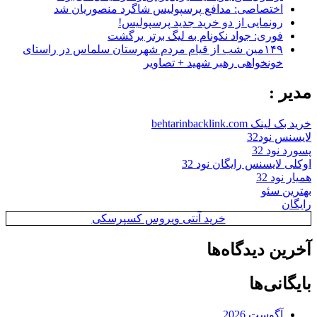
اختصاصی: مدافع پرسپولیس شاگرد منصوریان شد
رونمایی از دو خرید جدید پرسپولیس!
فوری: جواد نکونام به لیگ برتر برگشت
۱۴۹مین شب از قیام مردم شهرستان سلماس در راستای
خونخواهی رهبر شهید + تصاویر
مدیر :
خرید بک لینک behtarinbacklink.com
لایسنس نود32
پسورد نود 32
اوکلی لایسنس رایگان نود 32
همیار نود 32
بهترین سئو
رایگان
خرید آنتی ویروس کسپرسکی
آخرین دیدگاه‌ها
بایگانی‌ها
آگوست 2026