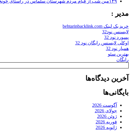
۱۴۹مین شب از قیام مردم شهرستان سلماس در راستای خونخواهی رهبر شهید + تصاویر
مدیر :
خرید بک لینک behtarinbacklink.com
لایسنس نود32
پسورد نود 32
اوکلی لایسنس رایگان نود 32
همیار نود 32
بهترین سئو
رایگان
آخرین دیدگاه‌ها
بایگانی‌ها
آگوست 2026
جولای 2026
ژوئن 2026
فوریه 2026
ژانویه 2026