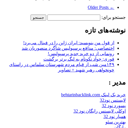
← Older Posts
جستجو برای:
نوشته‌های تازه
از قول من بنویسید: ایران ژاپن را در فینال می‌برد!
اختصاصی: مدافع پرسپولیس شاگرد منصوریان شد
رونمایی از دو خرید جدید پرسپولیس!
فوری: جواد نکونام به لیگ برتر برگشت
۱۴۹مین شب از قیام مردم شهرستان سلماس در راستای
خونخواهی رهبر شهید + تصاویر
مدیر :
خرید بک لینک behtarinbacklink.com
لایسنس نود32
پسورد نود 32
اوکلی لایسنس رایگان نود 32
همیار نود 32
بهترین سئو
رایگان