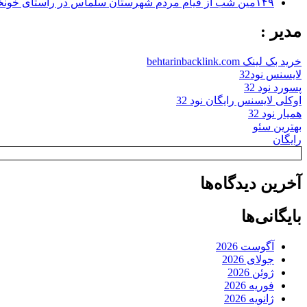
۱۴۹مین شب از قیام مردم شهرستان سلماس در راستای خونخواهی رهبر شهید + تصاویر
مدیر :
خرید بک لینک behtarinbacklink.com
لایسنس نود32
پسورد نود 32
اوکلی لایسنس رایگان نود 32
همیار نود 32
بهترین سئو
رایگان
آخرین دیدگاه‌ها
بایگانی‌ها
آگوست 2026
جولای 2026
ژوئن 2026
فوریه 2026
ژانویه 2026