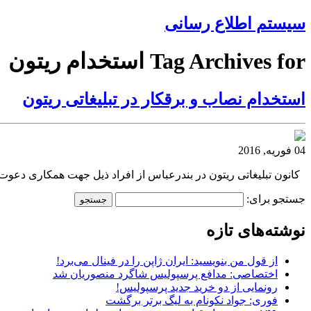
سیستم اطلاع رسانی
Tag Archives for استخدام ریتون
استخدام نصاب و برقکار در تبلیغاتی ریتون
04 فوریه, 2016
کانون تبلیغاتی ریتون در بندرعباس از افراد ذیل جهت همکاری دعوت به عمل م
جستجو برای:
نوشته‌های تازه
از قول من بنویسید: ایران ژاپن را در فینال می‌برد!
اختصاصی: مدافع پرسپولیس شاگرد منصوریان شد
رونمایی از دو خرید جدید پرسپولیس!
فوری: جواد نکونام به لیگ برتر برگشت