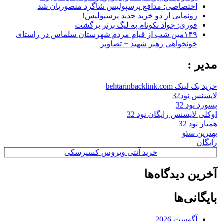
اختصاصی: مدافع پرسپولیس شاگرد منصوریان شد
رونمایی از دو خرید جدید پرسپولیس!
فوری: جواد نکونام به لیگ برتر برگشت
۱۴۹مین شب از قیام مردم شهرستان سلماس در راستای
خونخواهی رهبر شهید + تصاویر
مدیر :
خرید بک لینک behtarinbacklink.com
لایسنس نود32
پسورد نود 32
اوکلی لایسنس رایگان نود 32
همیار نود 32
بهترین سئو
رایگان
خرید آنتی ویروس کسپرسکی
آخرین دیدگاه‌ها
بایگانی‌ها
آگوست 2026