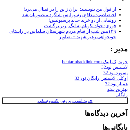
از قول من بنویسید: ایران ژاپن را در فینال می‌برد!
اختصاصی: مدافع پرسپولیس شاگرد منصوریان شد
رونمایی از دو خرید جدید پرسپولیس!
فوری: جواد نکونام به لیگ برتر برگشت
۱۴۹مین شب از قیام مردم شهرستان سلماس در راستای
خونخواهی رهبر شهید + تصاویر
مدیر :
خرید بک لینک behtarinbacklink.com
لایسنس نود32
پسورد نود 32
اوکلی لایسنس رایگان نود 32
همیار نود 32
بهترین سئو
رایگان
خرید آنتی ویروس کسپرسکی
آخرین دیدگاه‌ها
بایگانی‌ها