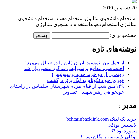
20 دسامبر, 2016
استخدام دانشجوی متالوژیاستخدام دهوند استخدام دانشجوی
متالوژی استخدام دهونداستخدام دانشجوی متالوژی
جستجو برای:
نوشته‌های تازه
از قول من بنویسید: ایران ژاپن را در فینال می‌برد!
اختصاصی: مدافع پرسپولیس شاگرد منصوریان شد
رونمایی از دو خرید جدید پرسپولیس!
فوری: جواد نکونام به لیگ برتر برگشت
۱۴۹مین شب از قیام مردم شهرستان سلماس در راستای
خونخواهی رهبر شهید + تصاویر
مدیر :
خرید بک لینک behtarinbacklink.com
لایسنس نود32
پسورد نود 32
اوکلی لایسنس رایگان نود 32