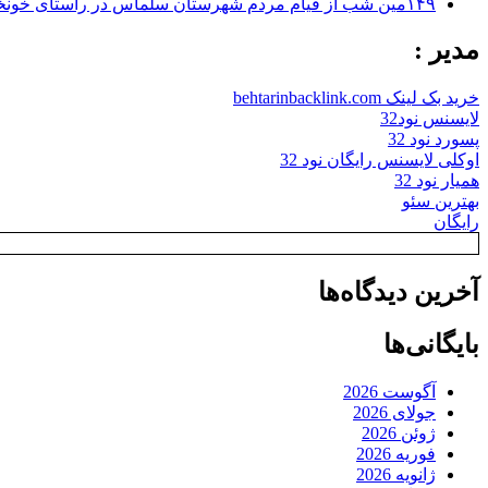
۱۴۹مین شب از قیام مردم شهرستان سلماس در راستای خونخواهی رهبر شهید + تصاویر
مدیر :
خرید بک لینک behtarinbacklink.com
لایسنس نود32
پسورد نود 32
اوکلی لایسنس رایگان نود 32
همیار نود 32
بهترین سئو
رایگان
آخرین دیدگاه‌ها
بایگانی‌ها
آگوست 2026
جولای 2026
ژوئن 2026
فوریه 2026
ژانویه 2026