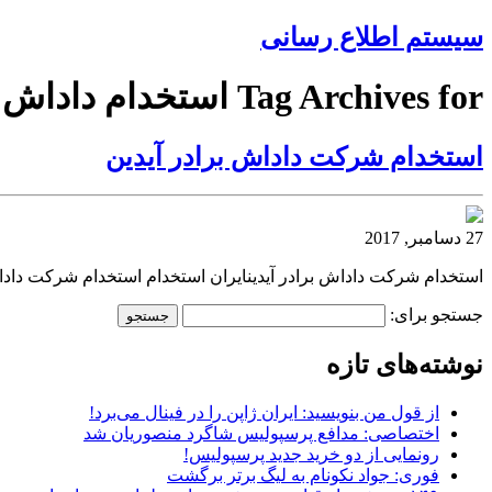
سیستم اطلاع رسانی
Tag Archives for استخدام داداش
استخدام شرکت داداش برادر آیدین
27 دسامبر, 2017
استخدام شرکت داداش برادر آیدینایران استخدام استخدام شرکت داداش
جستجو برای:
نوشته‌های تازه
از قول من بنویسید: ایران ژاپن را در فینال می‌برد!
اختصاصی: مدافع پرسپولیس شاگرد منصوریان شد
رونمایی از دو خرید جدید پرسپولیس!
فوری: جواد نکونام به لیگ برتر برگشت